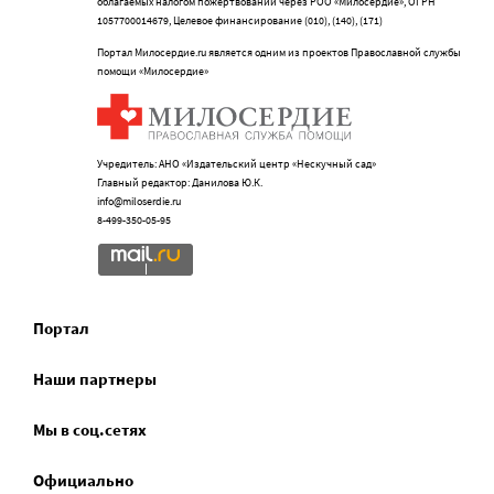
облагаемых налогом пожертвований через РОО «Милосердие», ОГРН
1057700014679, Целевое финансирование (010), (140), (171)
Портал Милосердие.ru является одним из проектов Православной службы
помощи «Милосердие»
Учредитель: АНО «Издательский центр «Нескучный сад»
Главный редактор: Данилова Ю.К.
info@miloserdie.ru
8-499-350-05-95
Портал
Наши партнеры
Мы в соц.сетях
Официально