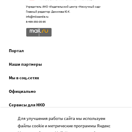
Учредитель: АНО «Издательский центр «Нескучный сад»
Главный редактор: Данилова Ю.К.
info@miloserdie.ru
8-499-350-05-95
Портал
Наши партнеры
Мы в соц.сетях
Официально
Сервисы для НКО
Спецпроекты
Для улучшения работы сайта мы используем
файлы cookie и метрические программы Яндекс
Социальное служение