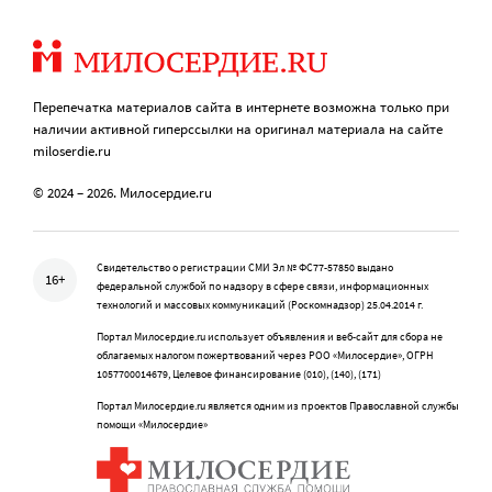
Перепечатка материалов сайта в интернете возможна только при
наличии активной гиперссылки на оригинал материала на сайте
miloserdie.ru
© 2024 – 2026. Милосердие.ru
Свидетельство о регистрации СМИ Эл № ФС77-57850 выдано
16+
федеральной службой по надзору в сфере связи, информационных
технологий и массовых коммуникаций (Роскомнадзор) 25.04.2014 г.
Портал Милосердие.ru использует объявления и веб-сайт для сбора не
облагаемых налогом пожертвований через РОО «Милосердие», ОГРН
1057700014679, Целевое финансирование (010), (140), (171)
Портал Милосердие.ru является одним из проектов Православной службы
помощи «Милосердие»