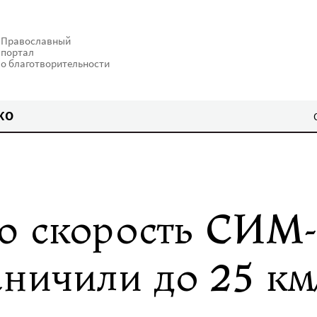
Православный
портал
о благотворительности
КО
ю скорость СИМ-
ничили до 25 км