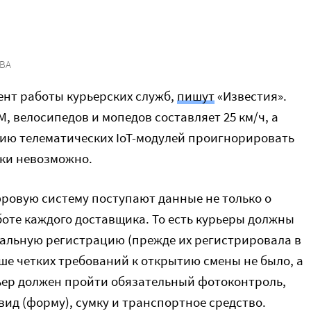
ВА
ент работы курьерских служб,
пишут
«Известия».
, велосипедов и мопедов составляет 25 км/ч, а
ию телематических IoT-модулей проигнорировать
ски невозможно.
ровую систему поступают данные не только о
боте каждого доставщика. То есть курьеры должны
альную регистрацию (прежде их регистрировала в
ше четких требований к открытию смены не было, а
ьер должен пройти обязательный фотоконтроль,
ид (форму), сумку и транспортное средство.