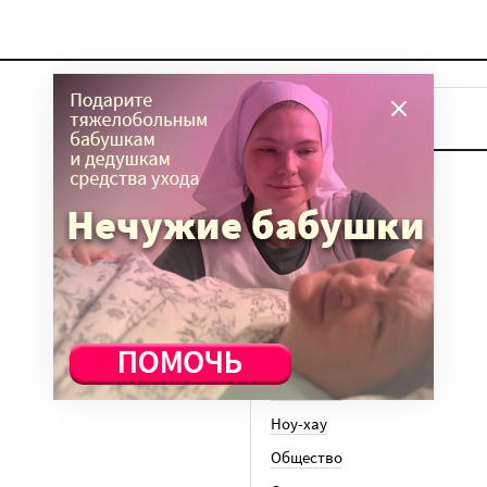
ТЕМЫ
Вера
Законы
История
Колонки
Кто есть кто
Личный опыт
Медицина
Ноу-хау
Общество