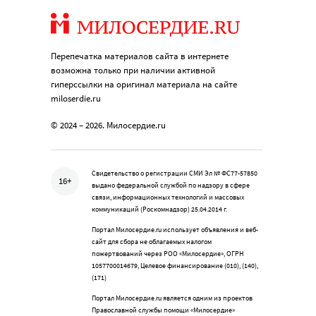
Перепечатка материалов сайта в интернете
возможна только при наличии активной
гиперссылки на оригинал материала на сайте
miloserdie.ru
© 2024 – 2026. Милосердие.ru
Свидетельство о регистрации СМИ Эл № ФС77-57850
16+
выдано федеральной службой по надзору в сфере
связи, информационных технологий и массовых
коммуникаций (Роскомнадзор) 25.04.2014 г.
Портал Милосердие.ru использует объявления и веб-
сайт для сбора не облагаемых налогом
пожертвований через РОО «Милосердие», ОГРН
1057700014679, Целевое финансирование (010), (140),
(171)
Портал Милосердие.ru является одним из проектов
Православной службы помощи «Милосердие»