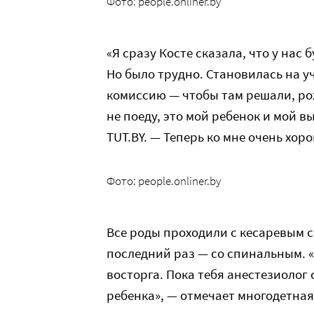
Фото: people.onliner.by
«Я сразу Косте сказала, что у нас 
Но было трудно. Становилась на у
комиссию — чтобы там решали, рож
не поеду, это мой ребенок и мой в
TUT.BY. — Теперь ко мне очень хор
Фото: people.onliner.by
Все роды проходили с кесаревым с
последний раз — со спинальным. «
восторга. Пока тебя анестезиолог
ребенка», — отмечает многодетная