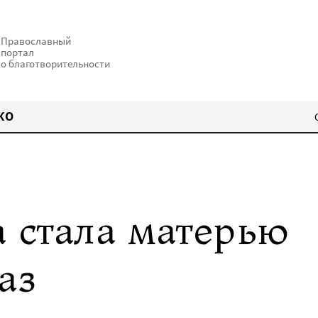
Православный
портал
о благотворительности
КО
 стала матерью
аз