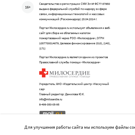
Свидетельство о регистрации СМИ Эл № ФС77-57850
16+
выдано федеральной службой по надзору в сфере
связи, информационных технологий и массовых
коммуникаций (Роскомнадзор) 25.04.2014 г.
Портал Милосердие.ru использует объявления и веб-
сайт для сбора не облагаемых налогом
пожертвований через РОО «Милосердие», ОГРН
1057700014679, Целевое финансирование (010), (140),
(171)
Портал Милосердие.ru является одним из проектов
Православной службы помощи «Милосердие»
Учредитель: АНО «Издательский центр «Нескучный
сад»
Главный редактор: Данилова Ю.К.
info@miloserdie.ru
8-499-350-05-95
Для улучшения работы сайта мы используем файлы coo