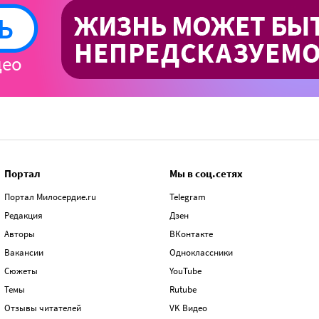
Портал
Мы в соц.сетях
Портал Милосердие.ru
Telegram
Редакция
Дзен
Авторы
ВКонтакте
Вакансии
Одноклассники
Сюжеты
YouTube
Темы
Rutube
Отзывы читателей
VK Видео