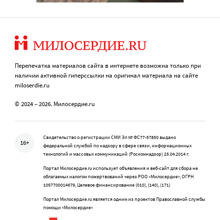
Перепечатка материалов сайта в интернете возможна только при
наличии активной гиперссылки на оригинал материала на сайте
miloserdie.ru
© 2024 – 2026. Милосердие.ru
Свидетельство о регистрации СМИ Эл № ФС77-57850 выдано
16+
федеральной службой по надзору в сфере связи, информационных
технологий и массовых коммуникаций (Роскомнадзор) 25.04.2014 г.
Портал Милосердие.ru использует объявления и веб-сайт для сбора не
облагаемых налогом пожертвований через РОО «Милосердие», ОГРН
1057700014679, Целевое финансирование (010), (140), (171)
Портал Милосердие.ru является одним из проектов Православной службы
помощи «Милосердие»