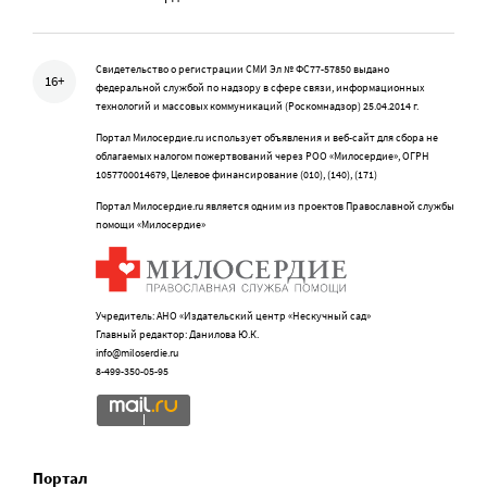
Свидетельство о регистрации СМИ Эл № ФС77-57850 выдано
16+
федеральной службой по надзору в сфере связи, информационных
технологий и массовых коммуникаций (Роскомнадзор) 25.04.2014 г.
Портал Милосердие.ru использует объявления и веб-сайт для сбора не
облагаемых налогом пожертвований через РОО «Милосердие», ОГРН
1057700014679, Целевое финансирование (010), (140), (171)
Портал Милосердие.ru является одним из проектов Православной службы
помощи «Милосердие»
Учредитель: АНО «Издательский центр «Нескучный сад»
Главный редактор: Данилова Ю.К.
info@miloserdie.ru
8-499-350-05-95
Портал