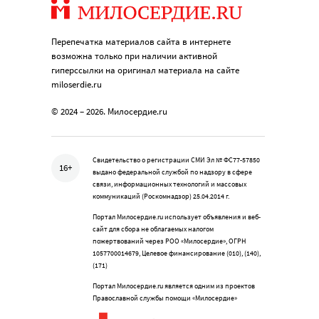
Перепечатка материалов сайта в интернете
возможна только при наличии активной
гиперссылки на оригинал материала на сайте
miloserdie.ru
© 2024 – 2026. Милосердие.ru
Свидетельство о регистрации СМИ Эл № ФС77-57850
16+
выдано федеральной службой по надзору в сфере
связи, информационных технологий и массовых
коммуникаций (Роскомнадзор) 25.04.2014 г.
Портал Милосердие.ru использует объявления и веб-
сайт для сбора не облагаемых налогом
пожертвований через РОО «Милосердие», ОГРН
1057700014679, Целевое финансирование (010), (140),
(171)
Портал Милосердие.ru является одним из проектов
Православной службы помощи «Милосердие»