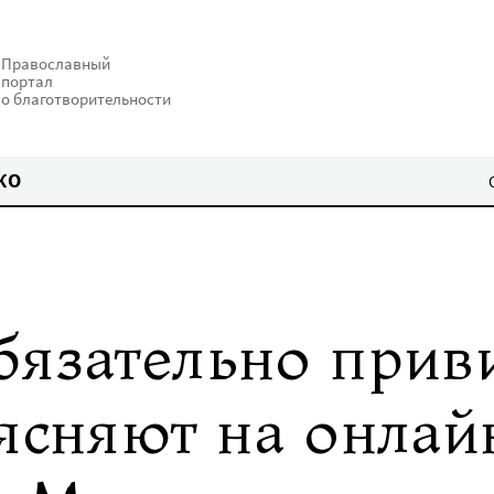
Православный
портал
о благотворительности
КО
бязательно прив
ясняют на онлай