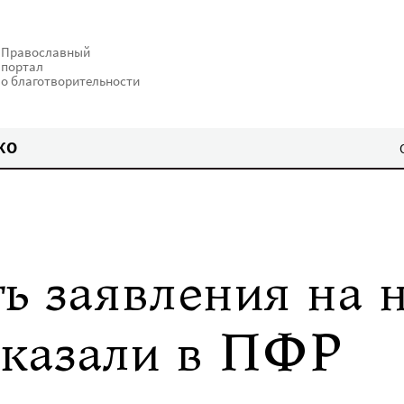
Православный
портал
о благотворительности
КО
ть заявления на 
сказали в ПФР