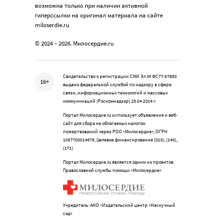
возможна только при наличии активной
гиперссылки на оригинал материала на сайте
miloserdie.ru
© 2024 – 2026. Милосердие.ru
Свидетельство о регистрации СМИ Эл № ФС77-57850
16+
выдано федеральной службой по надзору в сфере
связи, информационных технологий и массовых
коммуникаций (Роскомнадзор) 25.04.2014 г.
Портал Милосердие.ru использует объявления и веб-
сайт для сбора не облагаемых налогом
пожертвований через РОО «Милосердие», ОГРН
1057700014679, Целевое финансирование (010), (140),
(171)
Портал Милосердие.ru является одним из проектов
Православной службы помощи «Милосердие»
Учредитель: АНО «Издательский центр «Нескучный
сад»