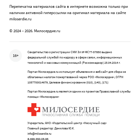
Перепечатка материалов сайта в интернете возможна только при
наличии активной гиперссылки на оригинал материала на сайте
miloserdie.ru
© 2024 – 2026. Милосердие.ru
Свидетельство о регистрации СМИ Эл № ФС77-57850 выдано
16+
федеральной службой по надзору в сфере связи, информационных
технологий и массовых коммуникаций (Роскомнадзор) 25.04.2014 г.
Портал Милосердие.ru использует объявления и веб-сайт для сбора не
облагаемых налогом пожертвований через РОО «Милосердие», ОГРН
1057700014679, Целевое финансирование (010), (140), (171)
Портал Милосердие.ru является одним из проектов Православной службы
помощи «Милосердие»
Учредитель: АНО «Издательский центр «Нескучный сад»
Главный редактор: Данилова Ю.К.
info@miloserdie.ru
8-499-350-05-95