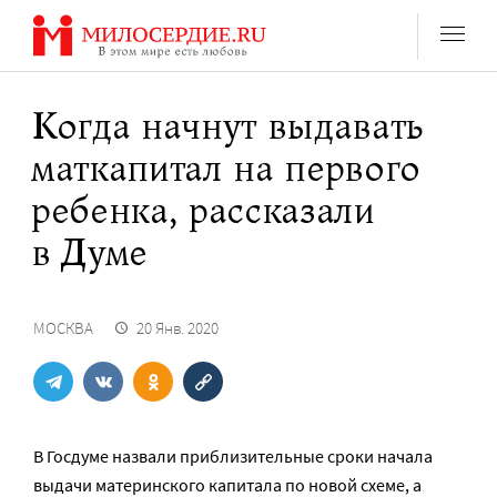
Перейти
к
содержанию
Когда начнут выдавать
маткапитал на первого
ребенка, рассказали
в Думе
МОСКВА
20 Янв. 2020
В Госдуме назвали приблизительные сроки начала
выдачи материнского капитала по новой схеме, а