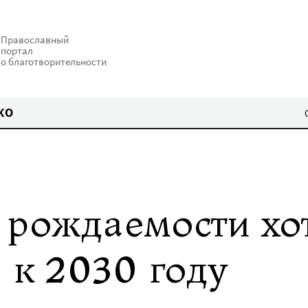
Православный
портал
о благотворительности
КО
рождаемости хо
6 к 2030 году