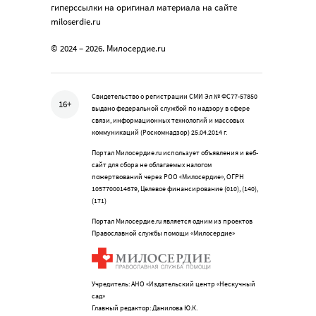
гиперссылки на оригинал материала на сайте
miloserdie.ru
© 2024 – 2026. Милосердие.ru
Свидетельство о регистрации СМИ Эл № ФС77-57850
16+
выдано федеральной службой по надзору в сфере
связи, информационных технологий и массовых
коммуникаций (Роскомнадзор) 25.04.2014 г.
Портал Милосердие.ru использует объявления и веб-
сайт для сбора не облагаемых налогом
пожертвований через РОО «Милосердие», ОГРН
1057700014679, Целевое финансирование (010), (140),
(171)
Портал Милосердие.ru является одним из проектов
Православной службы помощи «Милосердие»
Учредитель: АНО «Издательский центр «Нескучный
сад»
Главный редактор: Данилова Ю.К.