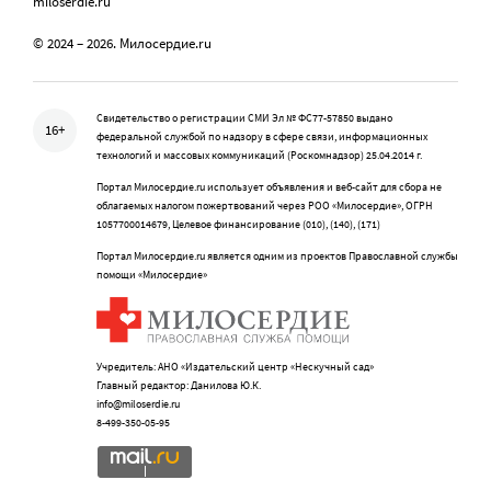
miloserdie.ru
© 2024 – 2026. Милосердие.ru
Свидетельство о регистрации СМИ Эл № ФС77-57850 выдано
16+
федеральной службой по надзору в сфере связи, информационных
технологий и массовых коммуникаций (Роскомнадзор) 25.04.2014 г.
Портал Милосердие.ru использует объявления и веб-сайт для сбора не
облагаемых налогом пожертвований через РОО «Милосердие», ОГРН
1057700014679, Целевое финансирование (010), (140), (171)
Портал Милосердие.ru является одним из проектов Православной службы
помощи «Милосердие»
Учредитель: АНО «Издательский центр «Нескучный сад»
Главный редактор: Данилова Ю.К.
info@miloserdie.ru
8-499-350-05-95