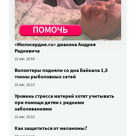
Фонд «Обнаженные сердца» предупредил
об опасных методах лечения аутизма
10 авг, 18:09
На выставке в Переславле-Залесском
представлены фотоработы автора портала
«Милосердие.ru» диакона Андрея
Радкевича
10 авг, 16:59
Волонтеры подняли со дна Байкала 1,5
тонны рыболовных сетей
10 авг, 16:20
Уровень стресса матерей хотят учитывать
при помощи детям с редкими
заболеваниями
10 авг, 15:30
Как защититься от меланомы?