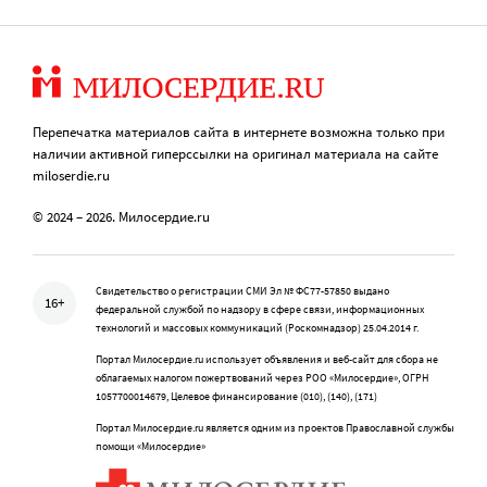
Перепечатка материалов сайта в интернете возможна только при
наличии активной гиперссылки на оригинал материала на сайте
miloserdie.ru
© 2024 – 2026. Милосердие.ru
Свидетельство о регистрации СМИ Эл № ФС77-57850 выдано
16+
федеральной службой по надзору в сфере связи, информационных
технологий и массовых коммуникаций (Роскомнадзор) 25.04.2014 г.
Портал Милосердие.ru использует объявления и веб-сайт для сбора не
облагаемых налогом пожертвований через РОО «Милосердие», ОГРН
1057700014679, Целевое финансирование (010), (140), (171)
Портал Милосердие.ru является одним из проектов Православной службы
помощи «Милосердие»