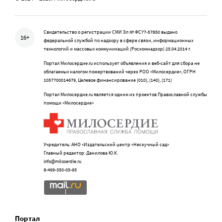
Свидетельство о регистрации СМИ Эл № ФС77-57850 выдано
16+
федеральной службой по надзору в сфере связи, информационных
технологий и массовых коммуникаций (Роскомнадзор) 25.04.2014 г.
Портал Милосердие.ru использует объявления и веб-сайт для сбора не
облагаемых налогом пожертвований через РОО «Милосердие», ОГРН
1057700014679, Целевое финансирование (010), (140), (171)
Портал Милосердие.ru является одним из проектов Православной службы
помощи «Милосердие»
Учредитель: АНО «Издательский центр «Нескучный сад»
Главный редактор: Данилова Ю.К.
info@miloserdie.ru
8-499-350-05-95
Портал