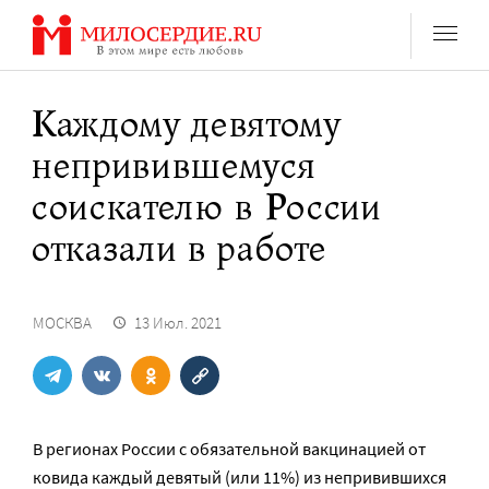
Перейти
к
содержанию
Каждому девятому
непривившемуся
соискателю в России
отказали в работе
МОСКВА
13 Июл. 2021
В регионах России с обязательной вакцинацией от
ковида каждый девятый (или 11%) из непривившихся