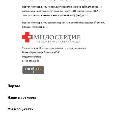
Портал Милосердие.ru использует объявления и веб-сайт для сбора не
облагаемых налогом пожертвований через РОО «Милосердие», ОГРН
1057700014679, Целевое финансирование (010), (140), (171)
Портал Милосердие.ru является одним из проектов Православной службы
помощи «Милосердие»
Учредитель: АНО «Издательский центр «Нескучный сад»
Главный редактор: Данилова Ю.К.
info@miloserdie.ru
8-499-350-05-95
Портал
Наши партнеры
Мы в соц.сетях