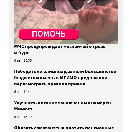
Работы фотографов портала
«Милосердие.ru» представят на выставке
в Переславле-Залесском
6 авг, 16:03
МЧС предупреждает москвичей о грозе
и буре
6 авг, 15:55
Победители олимпиад заняли большинство
бюджетных мест: в МГИМО предложили
пересмотреть правила приема
6 авг, 14:44
Улучшить питание заключенных намерен
Минюст
6 авг, 13:19
Обязать самозанятых платить пенсионные