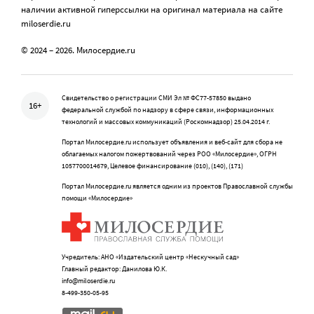
наличии активной гиперссылки на оригинал материала на сайте
miloserdie.ru
© 2024 – 2026. Милосердие.ru
Свидетельство о регистрации СМИ Эл № ФС77-57850 выдано
16+
федеральной службой по надзору в сфере связи, информационных
технологий и массовых коммуникаций (Роскомнадзор) 25.04.2014 г.
Портал Милосердие.ru использует объявления и веб-сайт для сбора не
облагаемых налогом пожертвований через РОО «Милосердие», ОГРН
1057700014679, Целевое финансирование (010), (140), (171)
Портал Милосердие.ru является одним из проектов Православной службы
помощи «Милосердие»
Учредитель: АНО «Издательский центр «Нескучный сад»
Главный редактор: Данилова Ю.К.
info@miloserdie.ru
8-499-350-05-95