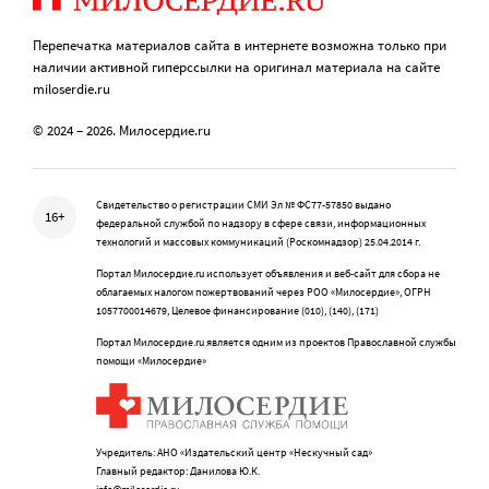
Перепечатка материалов сайта в интернете возможна только при
наличии активной гиперссылки на оригинал материала на сайте
miloserdie.ru
© 2024 – 2026. Милосердие.ru
Свидетельство о регистрации СМИ Эл № ФС77-57850 выдано
16+
федеральной службой по надзору в сфере связи, информационных
технологий и массовых коммуникаций (Роскомнадзор) 25.04.2014 г.
Портал Милосердие.ru использует объявления и веб-сайт для сбора не
облагаемых налогом пожертвований через РОО «Милосердие», ОГРН
1057700014679, Целевое финансирование (010), (140), (171)
Портал Милосердие.ru является одним из проектов Православной службы
помощи «Милосердие»
Учредитель: АНО «Издательский центр «Нескучный сад»
Главный редактор: Данилова Ю.К.