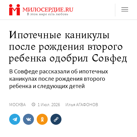
Перейти
к
содержанию
Ипотечные каникулы
после рождения второго
ребенка одобрил Совфед
В Совфеде рассказали об ипотечных
каникулах после рождения второго
ребенка и следующих детей
МОСКВА
1 Июл. 2026
Илья АГАФОНОВ