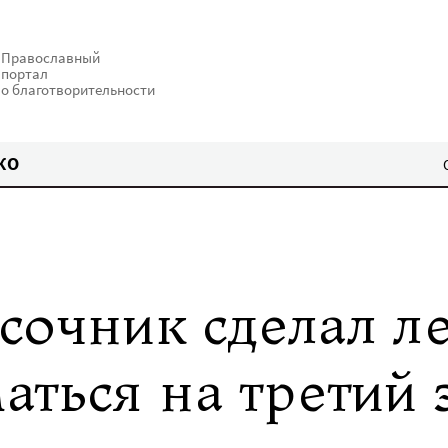
Православный
портал
о благотворительности
КО
сочник сделал ле
аться на третий 