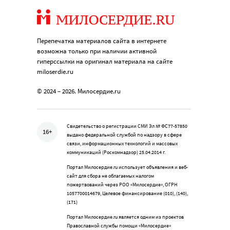
Перепечатка материалов сайта в интернете
возможна только при наличии активной
гиперссылки на оригинал материала на сайте
miloserdie.ru
© 2024 – 2026. Милосердие.ru
Свидетельство о регистрации СМИ Эл № ФС77-57850
16+
выдано федеральной службой по надзору в сфере
связи, информационных технологий и массовых
коммуникаций (Роскомнадзор) 25.04.2014 г.
Портал Милосердие.ru использует объявления и веб-
сайт для сбора не облагаемых налогом
пожертвований через РОО «Милосердие», ОГРН
1057700014679, Целевое финансирование (010), (140),
(171)
Портал Милосердие.ru является одним из проектов
Православной службы помощи «Милосердие»