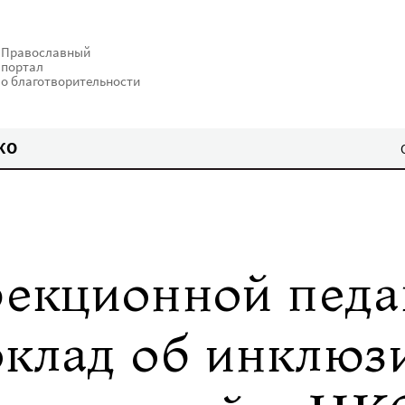
Православный
портал
о благотворительности
КО
рекционной педа
оклад об инклюз