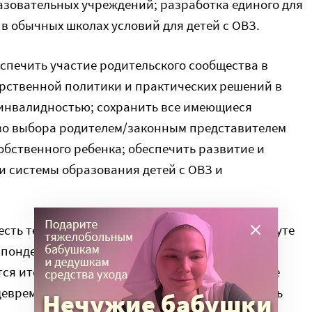
азовательных учреждений; разработка единого для
 в обычных школах условий для детей с ОВЗ.
спечить участие родительского сообщества в
рственной политики и практических решений в
 инвалидностью; сохранить все имеющиеся
во выбора родителем/законным представителем
обственного ребенка; обеспечить развитие и
и системы образования детей с ОВЗ и
сть текст проекта спорного доклада. В Институте
понденту портала пояснили, что речь идет о
ся итоговой, будет дополняться, и делать на ее
девременно. Мы попросили прокомментировать