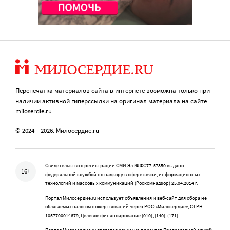
Перепечатка материалов сайта в интернете возможна только при
наличии активной гиперссылки на оригинал материала на сайте
miloserdie.ru
© 2024 – 2026. Милосердие.ru
Свидетельство о регистрации СМИ Эл № ФС77-57850 выдано
16+
федеральной службой по надзору в сфере связи, информационных
технологий и массовых коммуникаций (Роскомнадзор) 25.04.2014 г.
Портал Милосердие.ru использует объявления и веб-сайт для сбора не
облагаемых налогом пожертвований через РОО «Милосердие», ОГРН
1057700014679, Целевое финансирование (010), (140), (171)