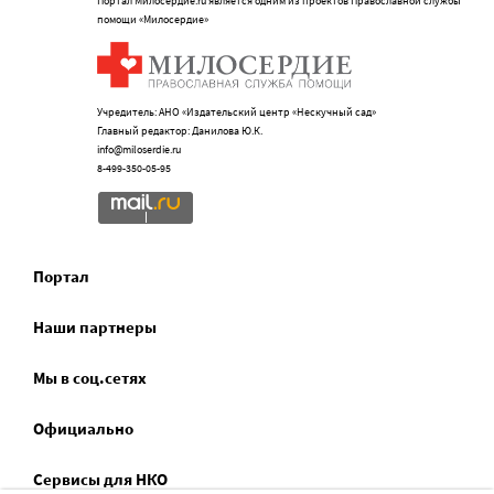
Портал Милосердие.ru является одним из проектов Православной службы
помощи «Милосердие»
Учредитель: АНО «Издательский центр «Нескучный сад»
Главный редактор: Данилова Ю.К.
info@miloserdie.ru
8-499-350-05-95
Портал
Наши партнеры
Мы в соц.сетях
Официально
Сервисы для НКО