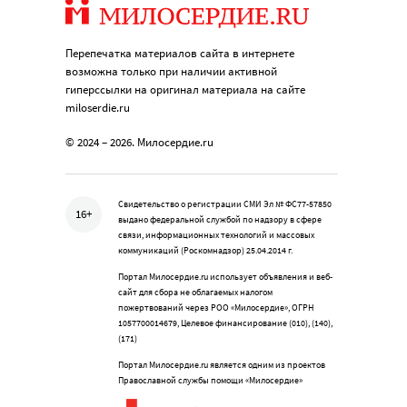
Перепечатка материалов сайта в интернете
возможна только при наличии активной
гиперссылки на оригинал материала на сайте
miloserdie.ru
© 2024 – 2026. Милосердие.ru
Свидетельство о регистрации СМИ Эл № ФС77-57850
16+
выдано федеральной службой по надзору в сфере
связи, информационных технологий и массовых
коммуникаций (Роскомнадзор) 25.04.2014 г.
Портал Милосердие.ru использует объявления и веб-
сайт для сбора не облагаемых налогом
пожертвований через РОО «Милосердие», ОГРН
1057700014679, Целевое финансирование (010), (140),
(171)
Портал Милосердие.ru является одним из проектов
Православной службы помощи «Милосердие»