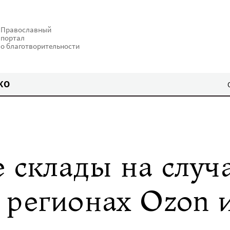
Православный
портал
о благотворительности
КО
 склады на случ
 регионах Ozon 