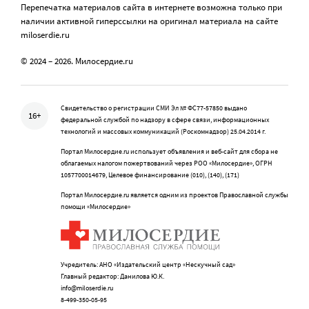
Перепечатка материалов сайта в интернете возможна только при
наличии активной гиперссылки на оригинал материала на сайте
miloserdie.ru
© 2024 – 2026. Милосердие.ru
Свидетельство о регистрации СМИ Эл № ФС77-57850 выдано
16+
федеральной службой по надзору в сфере связи, информационных
технологий и массовых коммуникаций (Роскомнадзор) 25.04.2014 г.
Портал Милосердие.ru использует объявления и веб-сайт для сбора не
облагаемых налогом пожертвований через РОО «Милосердие», ОГРН
1057700014679, Целевое финансирование (010), (140), (171)
Портал Милосердие.ru является одним из проектов Православной службы
помощи «Милосердие»
Учредитель: АНО «Издательский центр «Нескучный сад»
Главный редактор: Данилова Ю.К.
info@miloserdie.ru
8-499-350-05-95