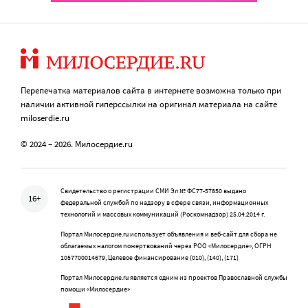
Перепечатка материалов сайта в интернете возможна только при
наличии активной гиперссылки на оригинал материала на сайте
miloserdie.ru
© 2024 – 2026. Милосердие.ru
Свидетельство о регистрации СМИ Эл № ФС77-57850 выдано
16+
федеральной службой по надзору в сфере связи, информационных
технологий и массовых коммуникаций (Роскомнадзор) 25.04.2014 г.
Портал Милосердие.ru использует объявления и веб-сайт для сбора не
облагаемых налогом пожертвований через РОО «Милосердие», ОГРН
1057700014679, Целевое финансирование (010), (140), (171)
Портал Милосердие.ru является одним из проектов Православной службы
помощи «Милосердие»