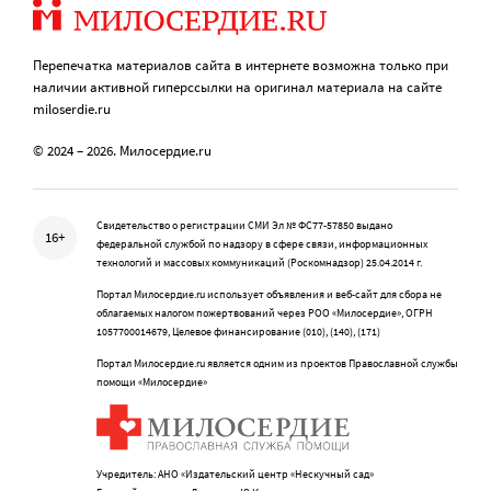
Перепечатка материалов сайта в интернете возможна только при
наличии активной гиперссылки на оригинал материала на сайте
miloserdie.ru
© 2024 – 2026. Милосердие.ru
Свидетельство о регистрации СМИ Эл № ФС77-57850 выдано
16+
федеральной службой по надзору в сфере связи, информационных
технологий и массовых коммуникаций (Роскомнадзор) 25.04.2014 г.
Портал Милосердие.ru использует объявления и веб-сайт для сбора не
облагаемых налогом пожертвований через РОО «Милосердие», ОГРН
1057700014679, Целевое финансирование (010), (140), (171)
Портал Милосердие.ru является одним из проектов Православной службы
помощи «Милосердие»
Учредитель: АНО «Издательский центр «Нескучный сад»