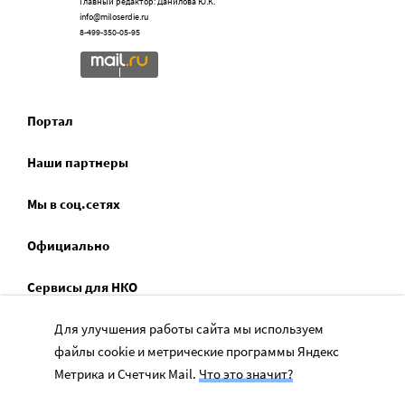
Главный редактор: Данилова Ю.К.
info@miloserdie.ru
8-499-350-05-95
Портал
Наши партнеры
Мы в соц.сетях
Официально
Сервисы для НКО
Спецпроекты
Для улучшения работы сайта мы используем
файлы cookie и метрические программы Яндекс
Социальное служение
Метрика и Счетчик Mail.
Что это значит?