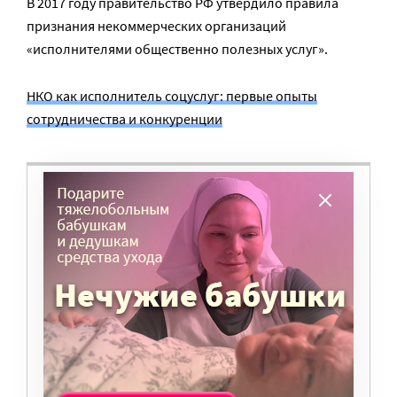
В 2017 году правительство РФ утвердило правила
признания некоммерческих организаций
«исполнителями общественно полезных услуг».
НКО как исполнитель соцуслуг: первые опыты
сотрудничества и конкуренции
ВАМ ВАЖНО, ЧТОБЫ РАЗГОВОР НА ЭТУ
ТЕМУ ПРОДОЛЖИЛСЯ? ПОДДЕРЖИТЕ
ПОРТАЛ!
Мы просим подписаться на небольшой, но
регулярный платеж в пользу нашего сайта.
Милосердие.ru работает благодаря добровольным
пожертвованиям наших читателей. На
командировки, съемки, зарплаты редакторов,
журналистов и техническую поддержку сайта