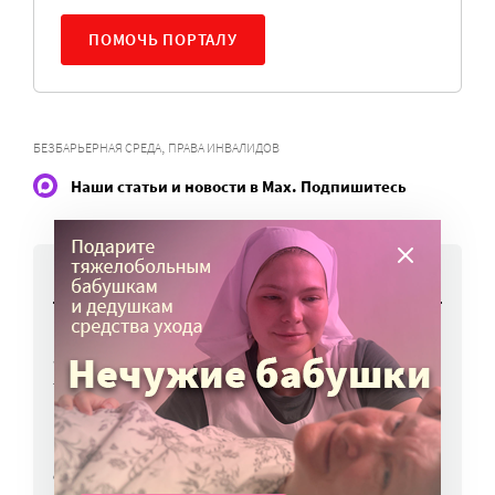
ПОМОЧЬ ПОРТАЛУ
,
БЕЗБАРЬЕРНАЯ СРЕДА
ПРАВА ИНВАЛИДОВ
Наши статьи и новости в Max. Подпишитесь
НОВОСТИ
Вторая волна клещей ожидается в конце
августа — начале сентября
7 авг, 19:25
Родных, которые могут взять ребенка
из проблемной семьи, предлагают искать
с полицией