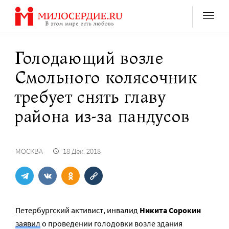
Перейти
к
содержанию
Голодающий возле
Смольного колясочник
требует снять главу
района из-за пандусов
МОСКВА
18 Дек. 2018
Петербургский активист, инвалид
Никита Сорокин
заявил
о проведении голодовки возле здания