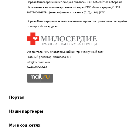
Портал Милосердие.ru использует объявления и веб-сайт для сбора не
облагаемых налогом пожертвований через РОО «Милосердие», ОГРН
1057700014679, Целевое финансирование (010), (140), (171)
Портал Милосердие.ru является одним из проектов Православной службы
помощи «Милосердие»
Учредитель: АНО «Издательский центр «Нескучный сад»
Главный редактор: Данилова Ю.К.
info@miloserdie.ru
8-499-350-05-95
Портал
Наши партнеры
Мы в соц.сетях