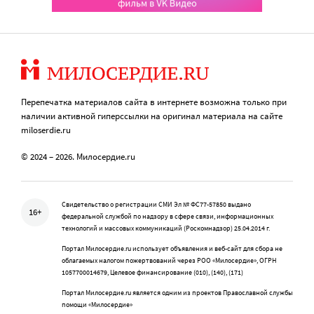
Перепечатка материалов сайта в интернете возможна только при
наличии активной гиперссылки на оригинал материала на сайте
miloserdie.ru
© 2024 – 2026. Милосердие.ru
Свидетельство о регистрации СМИ Эл № ФС77-57850 выдано
16+
федеральной службой по надзору в сфере связи, информационных
технологий и массовых коммуникаций (Роскомнадзор) 25.04.2014 г.
Портал Милосердие.ru использует объявления и веб-сайт для сбора не
облагаемых налогом пожертвований через РОО «Милосердие», ОГРН
1057700014679, Целевое финансирование (010), (140), (171)
Портал Милосердие.ru является одним из проектов Православной службы
помощи «Милосердие»