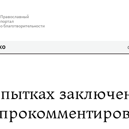
Православный
портал
о благотворительности
КО
 пытках заключе
 прокомментиро