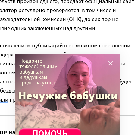
ельств произошедшего, передает официальный сайт
олятор регулярно проверяется, в том числе и
блюдательной комиссии (ОНК), до сих пор не
лие одних заключенных над другими.
с появлением публикаций о возможном совершении
одержащихся под стражей в следственном
егиональное управление Следственного комитета
роприятий, направленных на выяснение всех
астности, в рамках доследственной проверки будет
(бездействию) со стороны администрации
или
представители ведомства.
ВОР НА ЭТУ ТЕМУ ПРОДОЛЖИЛСЯ?