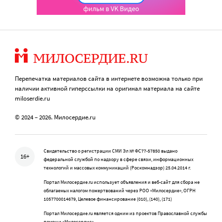
Перепечатка материалов сайта в интернете возможна только при
наличии активной гиперссылки на оригинал материала на сайте
miloserdie.ru
© 2024 – 2026. Милосердие.ru
Свидетельство о регистрации СМИ Эл № ФС77-57850 выдано
16+
федеральной службой по надзору в сфере связи, информационных
технологий и массовых коммуникаций (Роскомнадзор) 25.04.2014 г.
Портал Милосердие.ru использует объявления и веб-сайт для сбора не
облагаемых налогом пожертвований через РОО «Милосердие», ОГРН
1057700014679, Целевое финансирование (010), (140), (171)
Портал Милосердие.ru является одним из проектов Православной службы
помощи «Милосердие»