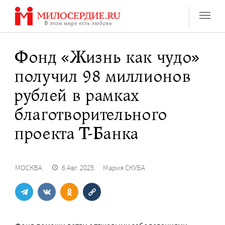
Перейти
к
содержанию
Фонд «Жизнь как чудо»
получил 98 миллионов
рублей в рамках
благотворительного
проекта Т-Банка
МОСКВА
6 Авг. 2025
Мария СКУБА