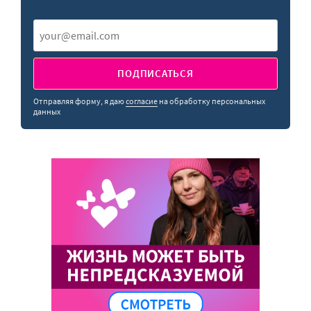
ПОДПИСАТЬСЯ
Отправляя форму, я даю
согласие
на обработку персональных
данных