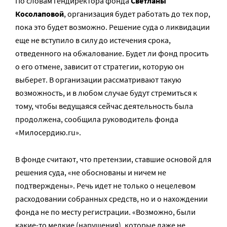
По словам гендиректора фонда
Светланы
Косолаповой
, организация будет работать до тех пор,
пока это будет возможно. Решение суда о ликвидации
еще не вступило в силу до истечения срока,
отведенного на обжалование. Будет ли фонд просить
о его отмене, зависит от стратегии, которую он
выберет. В организации рассматривают такую
возможность, и в любом случае будут стремиться к
тому, чтобы ведущаяся сейчас деятельность была
продолжена, сообщила руководитель фонда
«Милосердию.ru».
В фонде считают, что претензии, ставшие основой для
решения суда, «не обоснованы и ничем не
подтверждены». Речь идет не только о нецелевом
расходовании собранных средств, но и о нахождении
фонда не по месту регистрации. «Возможно, были
какие-то мелкие (нарушения), которые даже не