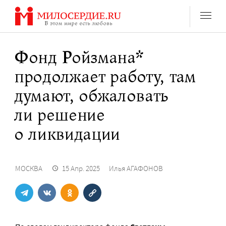
Перейти
к
содержанию
Фонд Ройзмана*
продолжает работу, там
думают, обжаловать
ли решение
о ликвидации
МОСКВА
15 Апр. 2025
Илья АГАФОНОВ