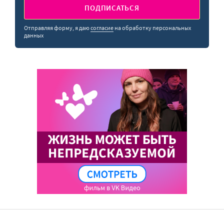
ПОДПИСАТЬСЯ
Отправляя форму, я даю
согласие
на обработку персональных
данных