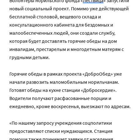
Волонтеры норильского фонда «
Лествица
» запустили
новый социальный проект. Помимо уже действующей
бесплатной столовой, вещевого склада и
консультационного кабинета для бездомных и
малообеспеченных людей, они создали службу,
которая будет доставлять горячие обеды на дом
инвалидам, престарелым и многодетным матерям с
грудными детьми.
Горячие обеды в рамках проекта «ДоброОбед» уже
начали развозить маломобильным норильчанам.
Готовят обеды на кухне станции «Добросердие».
Водители получают расфасованные порции и
ежедневно, кроме воскресенья, выезжают по адресам.
«По нашему запросу учреждения соцполитики
предоставляют списки нуждающихся. Станция
помощи также принимает заявки от населения