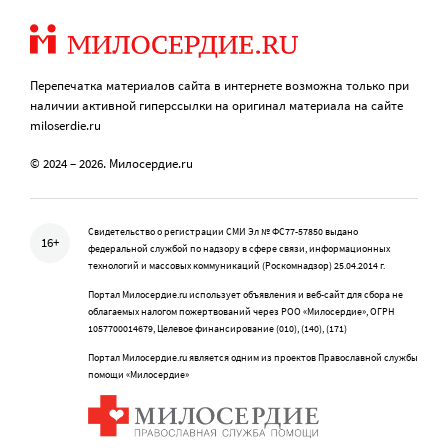
Перепечатка материалов сайта в интернете возможна только при
наличии активной гиперссылки на оригинал материала на сайте
miloserdie.ru
© 2024 – 2026. Милосердие.ru
Свидетельство о регистрации СМИ Эл № ФС77-57850 выдано
16+
федеральной службой по надзору в сфере связи, информационных
технологий и массовых коммуникаций (Роскомнадзор) 25.04.2014 г.
Портал Милосердие.ru использует объявления и веб-сайт для сбора не
облагаемых налогом пожертвований через РОО «Милосердие», ОГРН
1057700014679, Целевое финансирование (010), (140), (171)
Портал Милосердие.ru является одним из проектов Православной службы
помощи «Милосердие»