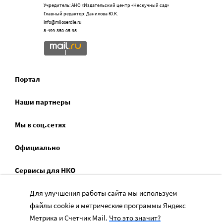
Учредитель: АНО «Издательский центр «Нескучный сад»
Главный редактор: Данилова Ю.К.
info@miloserdie.ru
8-499-350-05-95
Портал
Наши партнеры
Мы в соц.сетях
Официально
Сервисы для НКО
Спецпроекты
Для улучшения работы сайта мы используем
файлы cookie и метрические программы Яндекс
Социальное служение
Метрика и Счетчик Mail.
Что это значит?