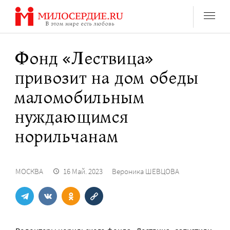
Перейти
к
содержанию
Фонд «Лествица»
привозит на дом обеды
маломобильным
нуждающимся
норильчанам
МОСКВА
16 Май. 2023
Вероника ШЕВЦОВА