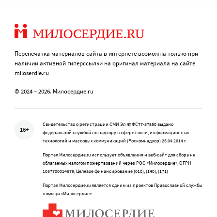
Перепечатка материалов сайта в интернете возможна только при
наличии активной гиперссылки на оригинал материала на сайте
miloserdie.ru
© 2024 – 2026. Милосердие.ru
Свидетельство о регистрации СМИ Эл № ФС77-57850 выдано
16+
федеральной службой по надзору в сфере связи, информационных
технологий и массовых коммуникаций (Роскомнадзор) 25.04.2014 г.
Портал Милосердие.ru использует объявления и веб-сайт для сбора не
облагаемых налогом пожертвований через РОО «Милосердие», ОГРН
1057700014679, Целевое финансирование (010), (140), (171)
Портал Милосердие.ru является одним из проектов Православной службы
помощи «Милосердие»