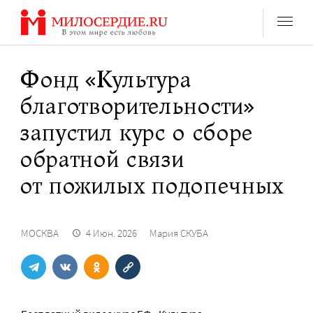
Перейти
к
содержанию
Фонд «Культура
благотворительности»
запустил курс о сборе
обратной связи
от пожилых подопечных
МОСКВА
4 Июн. 2026
Мария СКУБА