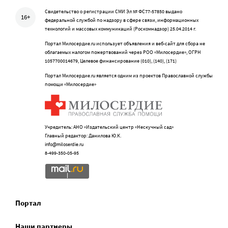
Свидетельство о регистрации СМИ Эл № ФС77-57850 выдано
16+
федеральной службой по надзору в сфере связи, информационных
технологий и массовых коммуникаций (Роскомнадзор) 25.04.2014 г.
Портал Милосердие.ru использует объявления и веб-сайт для сбора не
облагаемых налогом пожертвований через РОО «Милосердие», ОГРН
1057700014679, Целевое финансирование (010), (140), (171)
Портал Милосердие.ru является одним из проектов Православной службы
помощи «Милосердие»
Учредитель: АНО «Издательский центр «Нескучный сад»
Главный редактор: Данилова Ю.К.
info@miloserdie.ru
8-499-350-05-95
Портал
Наши партнеры