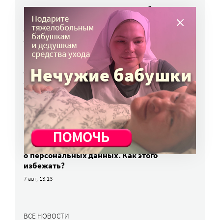
Родных, которые могут взять ребенка
из проблемной семьи, предлагают искать
с полицией
7 авг, 17:06
Родителей детей-инвалидов просят пройти
опрос о трудоустройстве
7 авг, 15:34
«Энхерту» от рака груди включили
в перечень жизненно важных препаратов
7 авг, 15:15
НКО часто рискуют нарушить закон
о персональных данных. Как этого
избежать?
7 авг, 13:13
ВСЕ НОВОСТИ