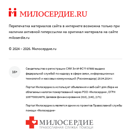
Перепечатка материалов сайта в интернете возможна только при
наличии активной гиперссылки на оригинал материала на сайте
miloserdie.ru
© 2024 – 2026. Милосердие.ru
Свидетельство о регистрации СМИ Эл № ФС77-57850 выдано
16+
федеральной службой по надзору в сфере связи, информационных
технологий и массовых коммуникаций (Роскомнадзор) 25.04.2014 г.
Портал Милосердие.ru использует объявления и веб-сайт для сбора не
облагаемых налогом пожертвований через РОО «Милосердие», ОГРН
1057700014679, Целевое финансирование (010), (140), (171)
Портал Милосердие.ru является одним из проектов Православной службы
помощи «Милосердие»