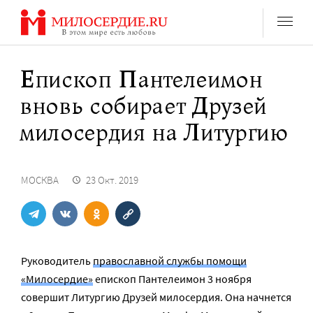
Перейти
к
содержанию
Епископ Пантелеимон
вновь собирает Друзей
милосердия на Литургию
МОСКВА
23 Окт. 2019
Руководитель
православной службы помощи
«Милосердие»
епископ Пантелеимон 3 ноября
совершит Литургию Друзей милосердия. Она начнется