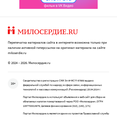
Перепечатка материалов сайта в интернете возможна только при
наличии активной гиперссылки на оригинал материала на сайте
miloserdie.ru
© 2024 – 2026. Милосердие.ru
Свидетельство о регистрации СМИ Эл № ФС77-57850 выдано
16+
федеральной службой по надзору в сфере связи, информационных
технологий и массовых коммуникаций (Роскомнадзор) 25.04.2014 г.
Портал Милосердие.ru использует объявления и веб-сайт для сбора не
облагаемых налогом пожертвований через РОО «Милосердие», ОГРН
1057700014679, Целевое финансирование (010), (140), (171)
Портал Милосердие.ru является одним из проектов Православной службы