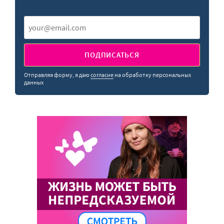
ПОДПИСАТЬСЯ
Отправляя форму, я даю
согласие
на обработку персональных
данных