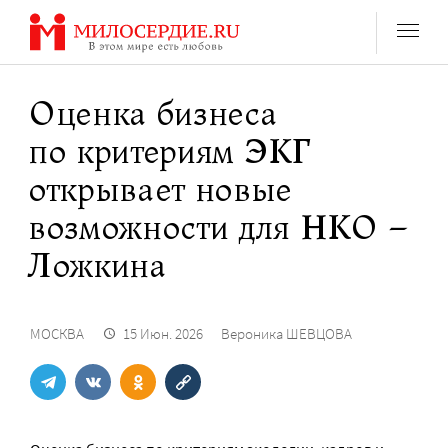
Перейти
к
содержанию
Оценка бизнеса
по критериям ЭКГ
открывает новые
возможности для НКО –
Ложкина
МОСКВА
15 Июн. 2026
Вероника ШЕВЦОВА