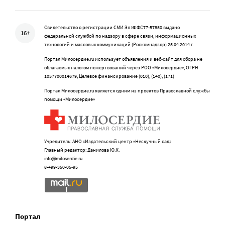
Свидетельство о регистрации СМИ Эл № ФС77-57850 выдано
16+
федеральной службой по надзору в сфере связи, информационных
технологий и массовых коммуникаций (Роскомнадзор) 25.04.2014 г.
Портал Милосердие.ru использует объявления и веб-сайт для сбора не
облагаемых налогом пожертвований через РОО «Милосердие», ОГРН
1057700014679, Целевое финансирование (010), (140), (171)
Портал Милосердие.ru является одним из проектов Православной службы
помощи «Милосердие»
Учредитель: АНО «Издательский центр «Нескучный сад»
Главный редактор: Данилова Ю.К.
info@miloserdie.ru
8-499-350-05-95
Портал