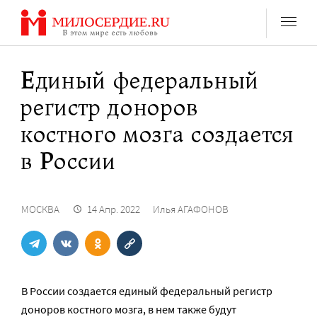
Перейти
к
содержанию
Единый федеральный
регистр доноров
костного мозга создается
в России
МОСКВА
14 Апр. 2022
Илья АГАФОНОВ
В России создается единый федеральный регистр
доноров костного мозга, в нем также будут