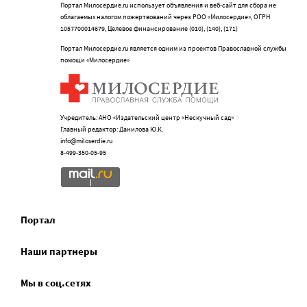
Портал Милосердие.ru использует объявления и веб-сайт для сбора не
облагаемых налогом пожертвований через РОО «Милосердие», ОГРН
1057700014679, Целевое финансирование (010), (140), (171)
Портал Милосердие.ru является одним из проектов Православной службы
помощи «Милосердие»
Учредитель: АНО «Издательский центр «Нескучный сад»
Главный редактор: Данилова Ю.К.
info@miloserdie.ru
8-499-350-05-95
Портал
Наши партнеры
Мы в соц.сетях