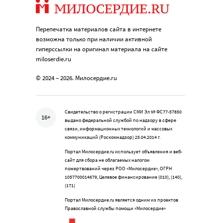
Перепечатка материалов сайта в интернете
возможна только при наличии активной
гиперссылки на оригинал материала на сайте
miloserdie.ru
© 2024 – 2026. Милосердие.ru
Свидетельство о регистрации СМИ Эл № ФС77-57850
16+
выдано федеральной службой по надзору в сфере
связи, информационных технологий и массовых
коммуникаций (Роскомнадзор) 25.04.2014 г.
Портал Милосердие.ru использует объявления и веб-
сайт для сбора не облагаемых налогом
пожертвований через РОО «Милосердие», ОГРН
1057700014679, Целевое финансирование (010), (140),
(171)
Портал Милосердие.ru является одним из проектов
Православной службы помощи «Милосердие»