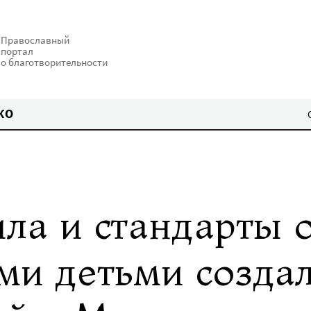
Православный
портал
о благотворительности
КО
ла и стандарты
ми детьми созда