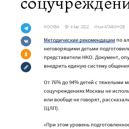
соцучреждени
МОСКВА
4 Авг. 2022
Илья АГАФОНОВ
Методические рекомендации
по а
неговорящими детьми подготовил
представители НКО. Документ, оп
внедрить единую систему общения
От 76% до 94% детей с тяжелыми
соцучреждениях Москвы не исполь
или вообще не говорят, рассказал
(ЦЛП).
«При этом уровень подготовленно