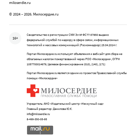
miloserdie.ru
© 2024 – 2026. Милосердие.ru
Свидетельство о регистрации СМИ Эл № ФС77-57850 выдано
16+
федеральной службой по надзору в сфере связи, информационных
технологий и массовых коммуникаций (Роскомнадзор) 25.04.2014 г.
Портал Милосердие.ru использует объявления и веб-сайт для сбора не
облагаемых налогом пожертвований через РОО «Милосердие», ОГРН
1057700014679, Целевое финансирование (010), (140), (171)
Портал Милосердие.ru является одним из проектов Православной службы
помощи «Милосердие»
Учредитель: АНО «Издательский центр «Нескучный сад»
Главный редактор: Данилова Ю.К.
info@miloserdie.ru
8-499-350-05-95