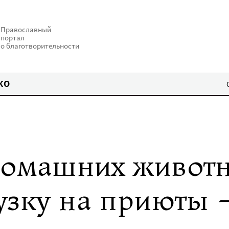
Православный
портал
о благотворительности
КО
домашних живот
узку на приюты 