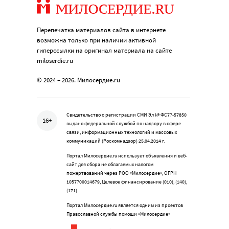
Перепечатка материалов сайта в интернете
возможна только при наличии активной
гиперссылки на оригинал материала на сайте
miloserdie.ru
© 2024 – 2026. Милосердие.ru
Свидетельство о регистрации СМИ Эл № ФС77-57850
16+
выдано федеральной службой по надзору в сфере
связи, информационных технологий и массовых
коммуникаций (Роскомнадзор) 25.04.2014 г.
Портал Милосердие.ru использует объявления и веб-
сайт для сбора не облагаемых налогом
пожертвований через РОО «Милосердие», ОГРН
1057700014679, Целевое финансирование (010), (140),
(171)
Портал Милосердие.ru является одним из проектов
Православной службы помощи «Милосердие»