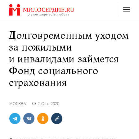
Перейти
к
содержанию
Долговременным уходом
за пожилыми
и инвалидами займется
Фонд социального
страхования
МОСКВА
2 Окт. 2020