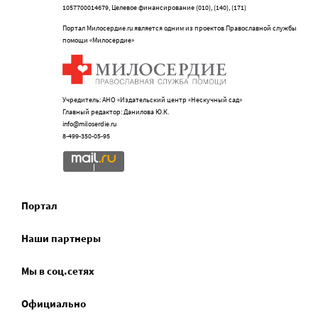
1057700014679, Целевое финансирование (010), (140), (171)
Портал Милосердие.ru является одним из проектов Православной службы
помощи «Милосердие»
Учредитель: АНО «Издательский центр «Нескучный сад»
Главный редактор: Данилова Ю.К.
info@miloserdie.ru
8-499-350-05-95
Портал
Наши партнеры
Мы в соц.сетях
Официально