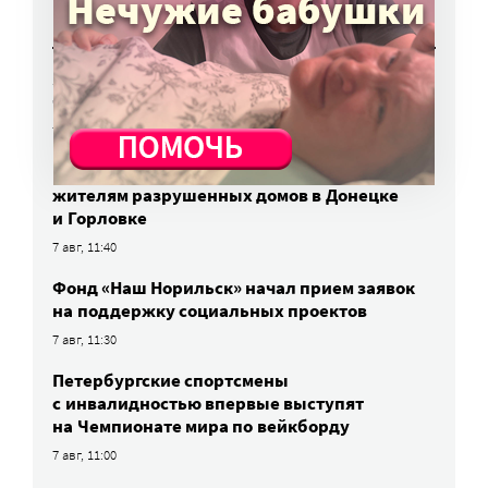
НОВОСТИ
Загрузи детское фото с бабушкой и стань
частью фильма «Я приду»
7 авг, 12:05
Церковь зовет добровольцев помочь
жителям разрушенных домов в Донецке
и Горловке
7 авг, 11:40
Фонд «Наш Норильск» начал прием заявок
на поддержку социальных проектов
7 авг, 11:30
Петербургские спортсмены
c инвалидностью впервые выступят
на Чемпионате мира по вейкборду
7 авг, 11:00