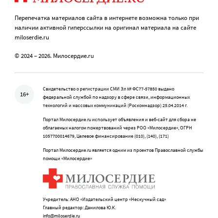
Перепечатка материалов сайта в интернете возможна только при
наличии активной гиперссылки на оригинал материала на сайте
miloserdie.ru
© 2024 – 2026. Милосердие.ru
Свидетельство о регистрации СМИ Эл № ФС77-57850 выдано
16+
федеральной службой по надзору в сфере связи, информационных
технологий и массовых коммуникаций (Роскомнадзор) 25.04.2014 г.
Портал Милосердие.ru использует объявления и веб-сайт для сбора не
облагаемых налогом пожертвований через РОО «Милосердие», ОГРН
1057700014679, Целевое финансирование (010), (140), (171)
Портал Милосердие.ru является одним из проектов Православной службы
помощи «Милосердие»
Учредитель: АНО «Издательский центр «Нескучный сад»
Главный редактор: Данилова Ю.К.
info@miloserdie.ru