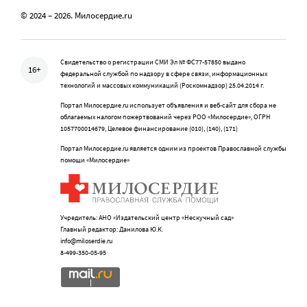
© 2024 – 2026. Милосердие.ru
Свидетельство о регистрации СМИ Эл № ФС77-57850 выдано
16+
федеральной службой по надзору в сфере связи, информационных
технологий и массовых коммуникаций (Роскомнадзор) 25.04.2014 г.
Портал Милосердие.ru использует объявления и веб-сайт для сбора не
облагаемых налогом пожертвований через РОО «Милосердие», ОГРН
1057700014679, Целевое финансирование (010), (140), (171)
Портал Милосердие.ru является одним из проектов Православной службы
помощи «Милосердие»
Учредитель: АНО «Издательский центр «Нескучный сад»
Главный редактор: Данилова Ю.К.
info@miloserdie.ru
8-499-350-05-95