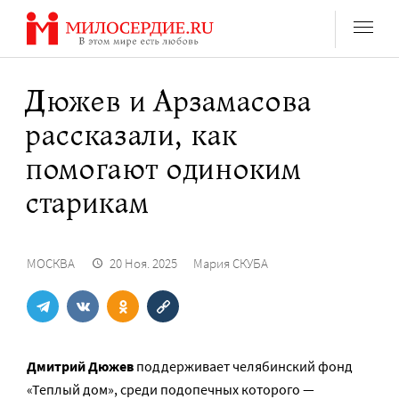
Перейти
к
содержанию
Дюжев и Арзамасова
рассказали, как
помогают одиноким
старикам
МОСКВА
20 Ноя. 2025
Мария СКУБА
Дмитрий Дюжев
поддерживает челябинский фонд
«Теплый дом», среди подопечных которого —