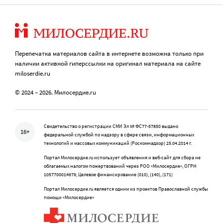
Перепечатка материалов сайта в интернете возможна только при
наличии активной гиперссылки на оригинал материала на сайте
miloserdie.ru
© 2024 – 2026. Милосердие.ru
Свидетельство о регистрации СМИ Эл № ФС77-57850 выдано
16+
федеральной службой по надзору в сфере связи, информационных
технологий и массовых коммуникаций (Роскомнадзор) 25.04.2014 г.
Портал Милосердие.ru использует объявления и веб-сайт для сбора не
облагаемых налогом пожертвований через РОО «Милосердие», ОГРН
1057700014679, Целевое финансирование (010), (140), (171)
Портал Милосердие.ru является одним из проектов Православной службы
помощи «Милосердие»