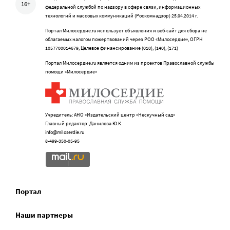
16+
федеральной службой по надзору в сфере связи, информационных
технологий и массовых коммуникаций (Роскомнадзор) 25.04.2014 г.
Портал Милосердие.ru использует объявления и веб-сайт для сбора не
облагаемых налогом пожертвований через РОО «Милосердие», ОГРН
1057700014679, Целевое финансирование (010), (140), (171)
Портал Милосердие.ru является одним из проектов Православной службы
помощи «Милосердие»
Учредитель: АНО «Издательский центр «Нескучный сад»
Главный редактор: Данилова Ю.К.
info@miloserdie.ru
8-499-350-05-95
Портал
Наши партнеры