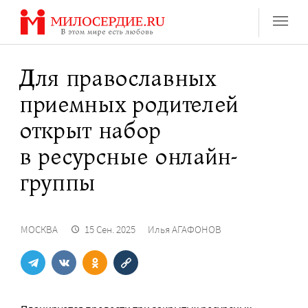
Перейти
к
содержанию
Для православных
приемных родителей
открыт набор
в ресурсные онлайн-
группы
МОСКВА
15 Сен. 2025
Илья АГАФОНОВ