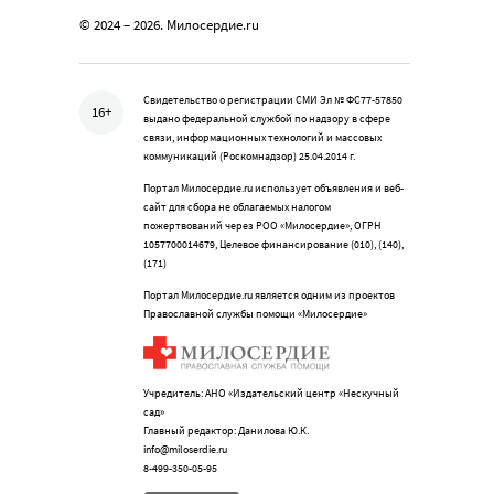
© 2024 – 2026. Милосердие.ru
Свидетельство о регистрации СМИ Эл № ФС77-57850
16+
выдано федеральной службой по надзору в сфере
связи, информационных технологий и массовых
коммуникаций (Роскомнадзор) 25.04.2014 г.
Портал Милосердие.ru использует объявления и веб-
сайт для сбора не облагаемых налогом
пожертвований через РОО «Милосердие», ОГРН
1057700014679, Целевое финансирование (010), (140),
(171)
Портал Милосердие.ru является одним из проектов
Православной службы помощи «Милосердие»
Учредитель: АНО «Издательский центр «Нескучный
сад»
Главный редактор: Данилова Ю.К.
info@miloserdie.ru
8-499-350-05-95