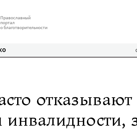
Православный
портал
о благотворительности
КО
асто отказывают
 инвалидности, 