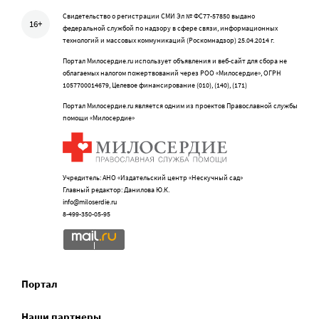
Свидетельство о регистрации СМИ Эл № ФС77-57850 выдано
16+
федеральной службой по надзору в сфере связи, информационных
технологий и массовых коммуникаций (Роскомнадзор) 25.04.2014 г.
Портал Милосердие.ru использует объявления и веб-сайт для сбора не
облагаемых налогом пожертвований через РОО «Милосердие», ОГРН
1057700014679, Целевое финансирование (010), (140), (171)
Портал Милосердие.ru является одним из проектов Православной службы
помощи «Милосердие»
Учредитель: АНО «Издательский центр «Нескучный сад»
Главный редактор: Данилова Ю.К.
info@miloserdie.ru
8-499-350-05-95
Портал
Наши партнеры