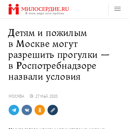
Перейти
к
содержанию
Детям и пожилым
в Москве могут
разрешить прогулки —
в Роспотребнадзоре
назвали условия
МОСКВА
27 Май. 2020