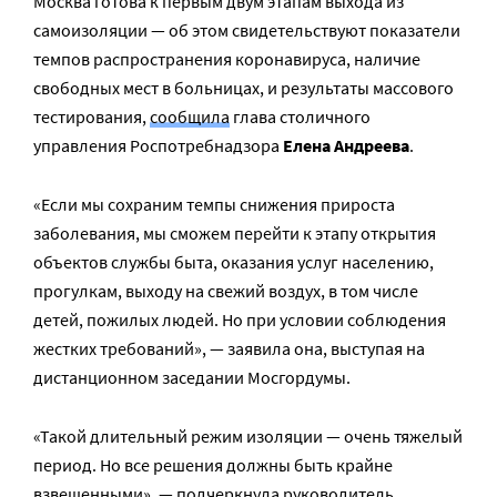
Москва готова к первым двум этапам выхода из
самоизоляции — об этом свидетельствуют показатели
темпов распространения коронавируса, наличие
свободных мест в больницах, и результаты массового
тестирования,
сообщила
глава столичного
управления Роспотребнадзора
Елена Андреева
.
«Если мы сохраним темпы снижения прироста
заболевания, мы сможем перейти к этапу открытия
объектов службы быта, оказания услуг населению,
прогулкам, выходу на свежий воздух, в том числе
детей, пожилых людей. Но при условии соблюдения
жестких требований», — заявила она, выступая на
дистанционном заседании Мосгордумы.
«
Такой длительный режим изоляции — очень тяжелый
период. Но все решения должны быть крайне
взвешенными», — подчеркнула руководитель