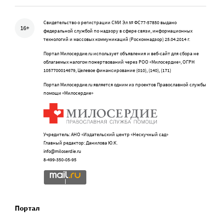
Свидетельство о регистрации СМИ Эл № ФС77-57850 выдано
16+
федеральной службой по надзору в сфере связи, информационных
технологий и массовых коммуникаций (Роскомнадзор) 25.04.2014 г.
Портал Милосердие.ru использует объявления и веб-сайт для сбора не
облагаемых налогом пожертвований через РОО «Милосердие», ОГРН
1057700014679, Целевое финансирование (010), (140), (171)
Портал Милосердие.ru является одним из проектов Православной службы
помощи «Милосердие»
Учредитель: АНО «Издательский центр «Нескучный сад»
Главный редактор: Данилова Ю.К.
info@miloserdie.ru
8-499-350-05-95
Портал