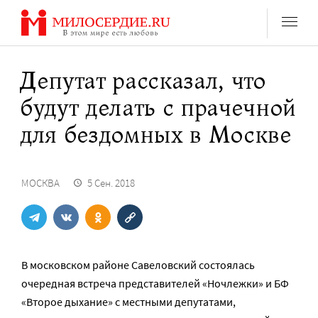
Перейти
к
содержанию
Депутат рассказал, что
будут делать с прачечной
для бездомных в Москве
МОСКВА
5 Сен. 2018
В московском районе Савеловский состоялась
очередная встреча представителей «Ночлежки» и БФ
«Второе дыхание» с местными депутатами,