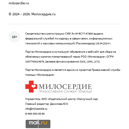
miloserdie.ru
© 2024 – 2026. Милосердие.ru
Свидетельство о регистрации СМИ Эл № ФС77-57850 выдано
16+
федеральной службой по надзору в сфере связи, информационных
технологий и массовых коммуникаций (Роскомнадзор) 25.04.2014 г.
Портал Милосердие.ru использует объявления и веб-сайт для сбора не
облагаемых налогом пожертвований через РОО «Милосердие», ОГРН
1057700014679, Целевое финансирование (010), (140), (171)
Портал Милосердие.ru является одним из проектов Православной службы
помощи «Милосердие»
Учредитель: АНО «Издательский центр «Нескучный сад»
Главный редактор: Данилова Ю.К.
info@miloserdie.ru
8-499-350-05-95