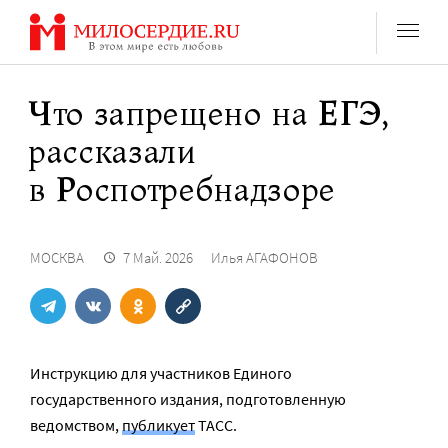
Перейти
к
содержанию
Что запрещено на ЕГЭ,
рассказали
в Роспотребнадзоре
МОСКВА
7 Май. 2026
Илья АГАФОНОВ
Инструкцию для участников Единого
государственного издания, подготовленную
ведомством,
публикует
ТАСС.