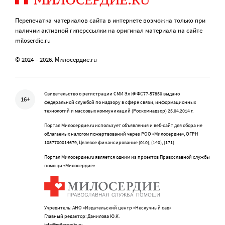
Перепечатка материалов сайта в интернете возможна только при
наличии активной гиперссылки на оригинал материала на сайте
miloserdie.ru
© 2024 – 2026. Милосердие.ru
Свидетельство о регистрации СМИ Эл № ФС77-57850 выдано
16+
федеральной службой по надзору в сфере связи, информационных
технологий и массовых коммуникаций (Роскомнадзор) 25.04.2014 г.
Портал Милосердие.ru использует объявления и веб-сайт для сбора не
облагаемых налогом пожертвований через РОО «Милосердие», ОГРН
1057700014679, Целевое финансирование (010), (140), (171)
Портал Милосердие.ru является одним из проектов Православной службы
помощи «Милосердие»
Учредитель: АНО «Издательский центр «Нескучный сад»
Главный редактор: Данилова Ю.К.
info@miloserdie.ru