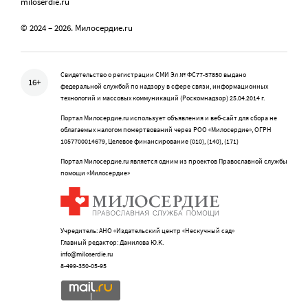
miloserdie.ru
© 2024 – 2026. Милосердие.ru
Свидетельство о регистрации СМИ Эл № ФС77-57850 выдано
16+
федеральной службой по надзору в сфере связи, информационных
технологий и массовых коммуникаций (Роскомнадзор) 25.04.2014 г.
Портал Милосердие.ru использует объявления и веб-сайт для сбора не
облагаемых налогом пожертвований через РОО «Милосердие», ОГРН
1057700014679, Целевое финансирование (010), (140), (171)
Портал Милосердие.ru является одним из проектов Православной службы
помощи «Милосердие»
Учредитель: АНО «Издательский центр «Нескучный сад»
Главный редактор: Данилова Ю.К.
info@miloserdie.ru
8-499-350-05-95